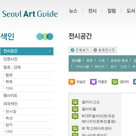
주메뉴
서브메뉴
본문바로가기
하단
인사동
북촌
서촌
광화문∙종로
기타/서울
헤이리
경기ㆍ인천
부
협회
학회
기타
갤러리고도
갤러리올
전시장
KCDF갤러리(한국공
옥션
예디자인문화진흥원)
잡지
休 학고재아트센터
기타
하나아트갤러리