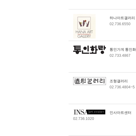
동덕아트갤러리
休 덕원갤러리
閉 단성갤러리
하나아트갤러리
노화랑
02.736.6550
노암갤러리
나화랑
김영섭사진화랑
통인가게 통인
그린갤러리
02.733.4867
관훈갤러리
移 서울아트센터 공평
갤러리(공평아트로 명
칭변경)
조형갤러리
移공아트스페이스 (구
02.736.4804~5
공갤러리)
경인미술관
休 창갤러리
갤러리우림
인사아트센터
갤러리에이엠(구)
02.736.1020
갤러리서호
갤러리블루