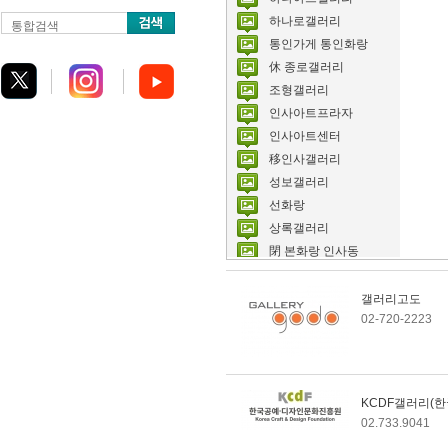
하나로갤러리
통합검색
통인가게 통인화랑
休 종로갤러리
조형갤러리
인사아트프라자
인사아트센터
移인사갤러리
성보갤러리
선화랑
상록갤러리
閉 본화랑 인사동
백악미술관
백송갤러리
갤러리고도
02-720-2223
休 물파스페이스
休 모로갤러리
모란갤러리
모던화랑
KCDF갤러리(
동호갤러리
02.733.9041
동산방화랑