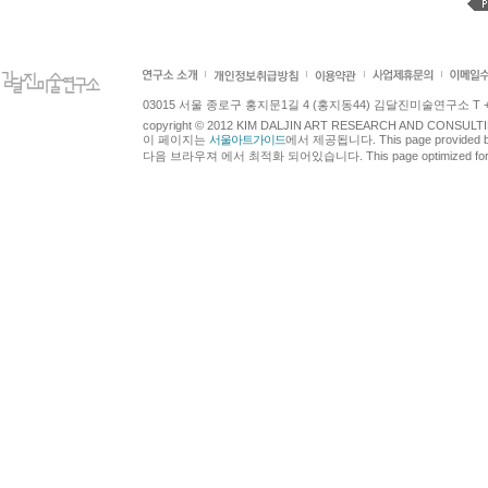
러리
갤러리타블로
閉 갤러리각
장은선갤러리
03015 서울 종로구 홍지문1길 4 (홍지동44) 김달진미술연구소 T +82.2.7
록갤러리
copyright © 2012 KIM DALJIN ART RESEARCH AND CONSULTING.
이 페이지는
서울아트가이드
에서 제공됩니다. This page provided 
31갤러리
다음 브라우져 에서 최적화 되어있습니다. This page optimized for t
갤러리수용화
큐브스페이스
갤러리안
예성화랑
갤러리예당
갤러리환
보나장신구박물관
스페이스피스
休 갤러리이화
갤러리175
갤러리작은이층
미술관가는길
부남미술관