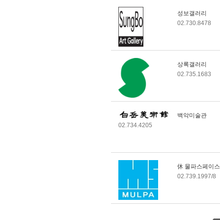
갤러리미즈
성보갤러리
갤러리라메르
02.730.8478
가람화랑
가나아트스페이스 (갤
러리가나로 명칭변경)
休 서울화랑(구 스페
상록갤러리
이스틈새)
02.735.1683
김진혜갤러리
토포하우스(토포하우
스아트센터로 명칭변
경)
백악미술관
리더스갤러리수
02.734.4205
갤러리아트플러스
閉 쌈지길 갤러리쌈지
移 갤러리도스
모인화랑
休 물파스페이스
갤러리눈
02.739.1997/8
명갤러리
휴관_북스
休 이형아트센터
통인가게 통인옥션갤