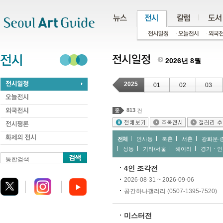
주메뉴
서브메뉴
본문바로가기
하단
2026년 8월
2025
01
02
03
813
건
전체
인사동
북촌
서촌
광화문∙
성동
기타/서울
헤이리
경기ㆍ인
통합검색
4인 조각전
2026-08-31 ~ 2026-09-06
공간하나갤러리 (0507-1395-7520)
미스터전