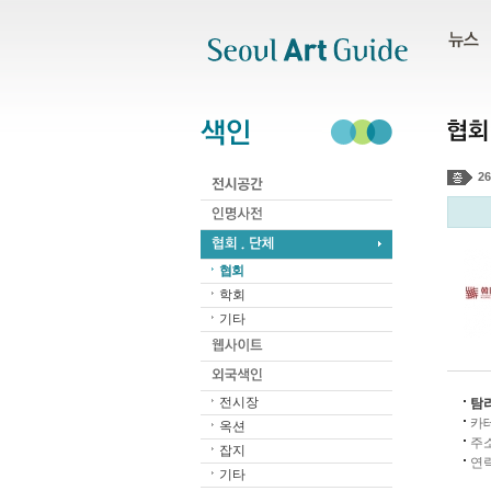
주메뉴
서브메뉴
본문바로가기
하단
26
협회
학회
기타
전시장
탐
카
옥션
주
잡지
연
기타