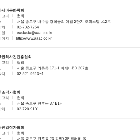
아시아문화학회
테고리
협회
소
서울 종로구 내수동 경희궁의 아침 2단지 오피스텔 512호
락처
02-732-7254
메일
eastasia@aaac.co.kr
페이지
http://www.aaac.co.kr
국판화사진진흥협회
테고리
협회
소
서울 종로구 와룡동 171-1 아세아BD 207호
락처
02-521-9613~4
국조각가협회
테고리
협회
소
서울 종로구 관훈동 37 B1F
락처
02-720-9101
국전업작가협회
테고리
협회
소
서울 종로구 관훈동 23 원BD 3F 갤러리 올