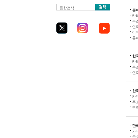
통합검색
동
카
주
연
이
홈
한
카
주
연
한
카
주
연
한
카
주