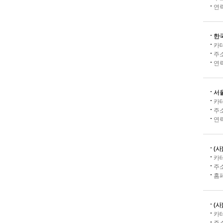
연
한
카
주
연
서
카
주
연
(
카
주
홈
(
카