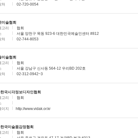
락처
02-720-0054
국미술협회
테고리
협회
소
서울 양천구 목동 923-6 대한민국예술인센터 #812
락처
02-744-8053
울미술협회
테고리
협회
소
서울 강남구 신사동 564-12 우리BD 202호
락처
02-312-0942~3
사)한국시각정보디자인협회
테고리
협회
소
페이지
http://www.vidak.or.kr
사)한국미술품감정협회
테고리
협회