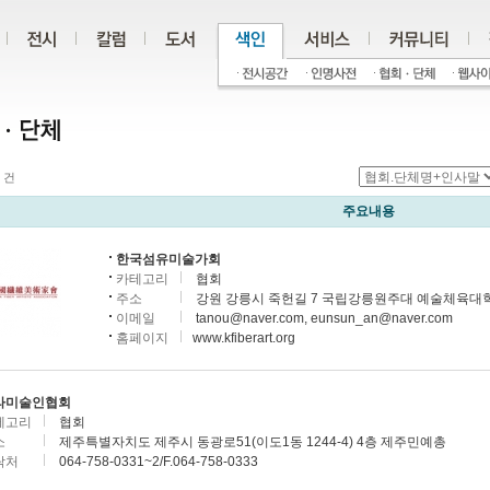
건
주요내용
한국섬유미술가회
카테고리
협회
주소
강원 강릉시 죽헌길 7 국립강릉원주대 예술체육대학
이메일
tanou@naver.com, eunsun_an@naver.com
홈페이지
www.kfiberart.org
라미술인협회
테고리
협회
소
제주특별자치도 제주시 동광로51(이도1동 1244-4) 4층 제주민예총
락처
064-758-0331~2/F.064-758-0333