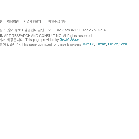
 (홍지동44) 김달진미술연구소 T +82.2.730.6214 F +82.2.730.9218
LJIN ART RESEARCH AND CONSULTING. All Rights reserved
Seoul Art Guide
에서 제공됩니다. This page provided by
.
over IE 8
Chrome
FireFox
Safari
다. This page optimized for these browsers.
,
,
,