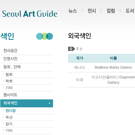
주메뉴
서브메뉴
본문바로가기
하단
2
건
국가
이름
캐나다
Matthew Marks Gallery
협회
가고시안갤러리 | Gagosia
미국
학회
Gallery
기타
전시장
옥션
잡지
기타