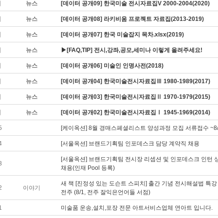
지
뉴스
[데이터 공개09] 한국미술 전시자료집V 2000-2004(2020)
지
뉴스
[데이터 공개08] 라키비움 프로젝트 자료집(2013-2019)
지
뉴스
[데이터 공개07] 한국 미술잡지 목차.xlsx(2019)
지
뉴스
▶[FAQ,TIP] 전시,강좌,공모,세미나 이렇게 올려주세요!
지
뉴스
[데이터 공개06] 미술인 인명사전(2018)
지
뉴스
[데이터 공개04] 한국미술전시자료집Ⅲ 1980-1989(2017)
지
뉴스
[데이터 공개03] 한국미술전시자료집Ⅱ 1970-1979(2015)
지
뉴스
[데이터 공개02] 한국미술전시자료집Ⅰ 1945-1969(2014)
5
[케이옥션] 8월 경매스페셜리스트 양성과정 모집 서류접수 ~8/
4
[서울옥션] 브랜드기획팀 인포데스크 담당 계약직 채용
[서울옥션] 브랜드기획팀 전시장 리셉션 및 인포데스크 인턴 
3
채용(인재 Pool 등록)
새 책 [진정성 있는 도슨트 스피치] 출간 기념 전시해설법 특강 
2
이야기
전주 (8/1, 전주 잘익은언어들 서점)
1
미술품 운송,설치,포장 전문 아트서비스업체 연아트 입니다.