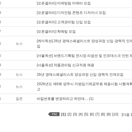
0
[오픈갤러리] 마케팅팀 마케터 모집
9
[오픈갤러리] 디자인팀 콘텐츠 디자이너 모집
8
[오픈갤러리] 고객관리팀 신입 모집
7
[오픈갤러리] 학예팀 모집
[케이옥션] 26년 경매스페셜리스트 양성과정 신입·경력직 인
6
뉴스
집
5
[서울옥션] 브랜드기획팀 전시장 리셉션 및 인포데스크 인턴 
4
[서울옥션] 작품관리팀 신규직원 채용
3
뉴스
26년 경매스페셜리스트 양성과정 신입·경력직 인재모집
2026년도 제6회 양주시 지방임기제공무원 채용시험 시행계획
2
뉴스
고
1
질문
비밃번호를 변경하라고 하던데.... (1)
[1]
[2]
[3]
[4]
[5]
[6]
[7]
[8]
[9]
[10]
[다음 