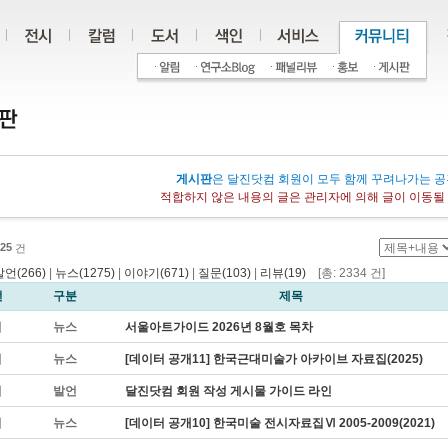
게시판
은 달진닷컴 회원이 모두 함께 꾸려나가는 공
적합하지 않은 내용의 글은 관리자에 의해 글이 이동될 
25
건
발언(266)
|
뉴스(1275)
|
이야기(671)
|
질문(103)
|
리뷰(19)
[총: 2334 건]
번
구분
제목
지
뉴스
서울아트가이드 2026년 8월호 목차
지
뉴스
[데이터 공개11] 한국근대미술가 아카이브 자료집(2025)
지
발언
달진닷컴 회원 작성 게시물 가이드 라인
지
뉴스
[데이터 공개10] 한국미술 전시자료집Ⅵ 2005-2009(2021)