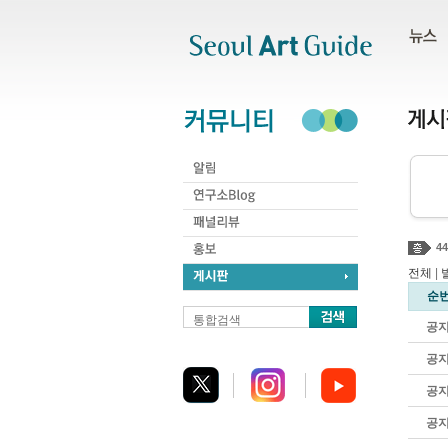
주메뉴
서브메뉴
본문바로가기
하단
44
전체
|
순
통합검색
공
공
공
공