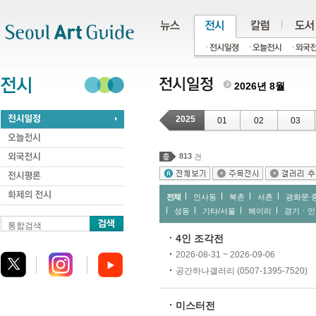
주메뉴
서브메뉴
본문바로가기
하단
2026년 8월
2025
01
02
03
813
건
전체
인사동
북촌
서촌
광화문∙
성동
기타/서울
헤이리
경기ㆍ인
통합검색
4인 조각전
2026-08-31 ~ 2026-09-06
공간하나갤러리 (0507-1395-7520)
미스터전