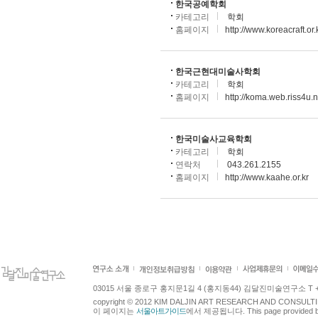
한국공예학회
카테고리
학회
홈페이지
http://www.koreacraft.or.
한국근현대미술사학회
카테고리
학회
홈페이지
http://koma.web.riss4u.n
한국미술사교육학회
카테고리
학회
연락처
043.261.2155
홈페이지
http://www.kaahe.or.kr
03015 서울 종로구 홍지문1길 4 (홍지동44) 김달진미술연구소 T +82.2.7
copyright © 2012 KIM DALJIN ART RESEARCH AND CONSULTING.
이 페이지는
서울아트가이드
에서 제공됩니다. This page provided 