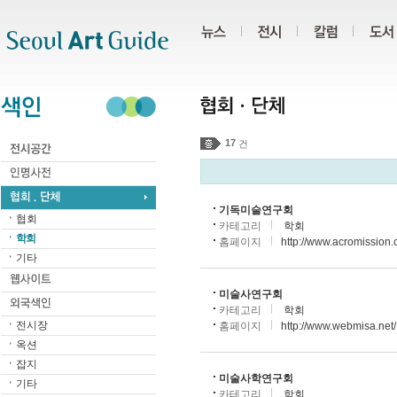
주메뉴
서브메뉴
본문바로가기
하단
17
건
기독미술연구회
협회
카테고리
학회
학회
홈페이지
http://www.acromission
기타
미술사연구회
카테고리
학회
전시장
홈페이지
http://www.webmisa.net/
옥션
잡지
미술사학연구회
기타
카테고리
학회