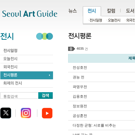
주메뉴
서브메뉴
본문바로가기
하단
4035
건
제
전성호전
권능 전
곽명우전
통합검색
김용호전
정보원전
공성훈전
다정한 균형: 서로를 비추는