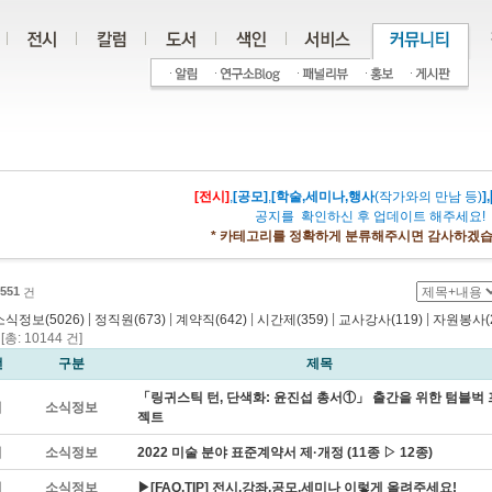
[전시]
,
[공모]
,
[학술,세미나,행사
(작가와의 만남 등)
],
공지를 확인하신 후 업데이트 해주세요!
* 카테고리를 정확하게 분류해주시면 감사하겠습
551
건
|
|
|
|
|
소식정보(5026)
정직원(673)
계약직(642)
시간제(359)
교사강사(119)
자원봉사(2
총: 10144 건]
번
구분
제목
「링귀스틱 턴, 단색화: 윤진섭 총서①」 출간을 위한 텀블벅
지
소식정보
젝트
지
소식정보
2022 미술 분야 표준계약서 제·개정 (11종 ▷ 12종)
지
소식정보
▶[FAQ,TIP] 전시,강좌,공모,세미나 이렇게 올려주세요!