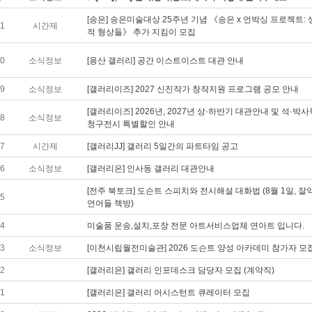
[송은] 송은미술대상 25주년 기념 《송은 x 언박싱 프로젝트:
51
시간제
적 형상들》 추가 지킴이 모집
50
소식정보
[용산 갤러리] 공간 이스트이스트 대관 안내
49
소식정보
[갤러리이즈] 2027 신진작가 창작지원 프로그램 공모 안내
[갤러리이즈] 2026년, 2027년 상·하반기 대관안내 및 석·박
48
소식정보
청구전시 특별할인 안내
47
시간제
[갤러리JJ] 갤러리 5일간의 파트타임 공고
46
소식정보
[갤러리은] 인사동 갤러리 대관안내
[전주 북토크] 도슨트 스피치와 전시해설 대화법 (8월 1일, 잘
45
언어들 책방)
44
미술품 운송,설치,포장 전문 아트서비스업체 연아트 입니다.
43
소식정보
[이천시립월전미술관] 2026 도슨트 양성 아카데미 참가자 모
42
[갤러리은] 갤러리 인포데스크 담당자 모집 (계약직)
41
[갤러리은] 갤러리 어시스턴트 큐레이터 모집