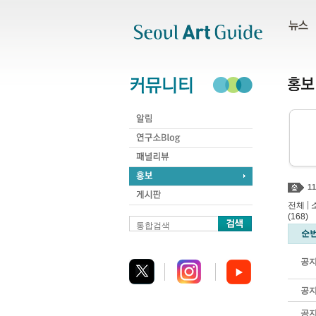
주메뉴
서브메뉴
본문바로가기
하단
11
|
전체
(168)
[
통합검색
순
공
공
공