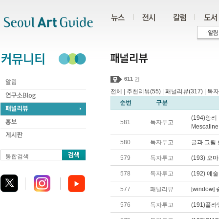
주메뉴
서브메뉴
본문바로가기
하단
611
건
전체
|
추천리뷰(55)
|
패널리뷰(317)
|
독자
순번
구분
(194)앙리
581
독자투고
Mescaline
580
독자투고
글과 그림 
통합검색
579
독자투고
(193)
578
독자투고
(192) 
577
패널리뷰
[window
576
독자투고
(191)플