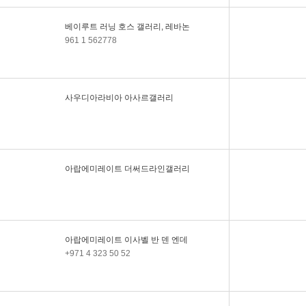
아랍에미레이트, 걸프
포토 플러스
베이루트 러닝 호스 갤러리, 레바논
ICEC, 이스탄불
961 1 562778
카이로 샤르자 아트
갤러리
레바논 스페이르셈레
르갤러리
사우디아라비아 아사르갤러리
아랍에미레이트 갤러
리 와드
터키 갤러리 질베르만
쥡섬갤러리
아랍에미레이트 더써드라인갤러리
밈아트갤러리, 아랍에
미레이트
이집트, 집섬갤러리
터키, 로데오갤러리
두바이, 아얌갤러리
아랍에미레이트 이사벨 반 덴 엔데
두바이, 더써드라인갤
+971 4 323 50 52
러리
아랍에미레이트, 그린
아트갤러리
튀니지, 셀마페리아니