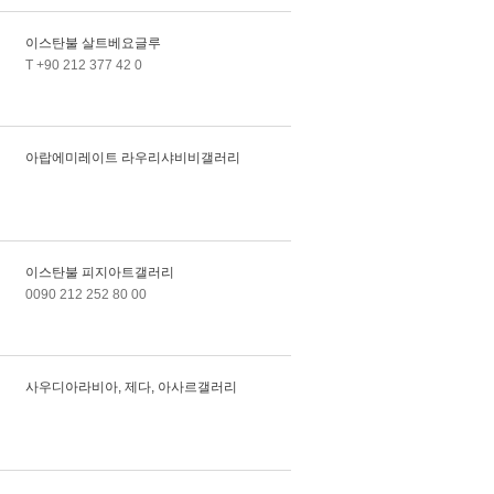
이스탄불 살트베요글루
T +90 212 377 42 0
아랍에미레이트 라우리샤비비갤러리
이스탄불 피지아트갤러리
0090 212 252 80 00
사우디아라비아, 제다, 아사르갤러리