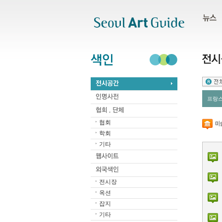
주메뉴
서브메뉴
본문바로가기
하단
프랑
협회
학회
기타
전시장
옥션
잡지
기타