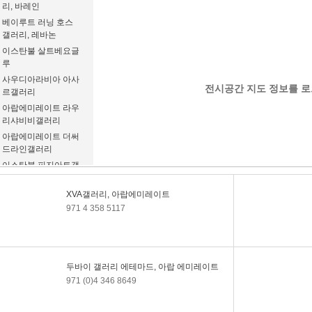
리, 바레인
베이루트 러닝 호스
갤러리, 레바논
이스탄불 살트베요글
루
사우디아라비아 아사
전시공간 지도 정보를 로
르갤러리
아랍에미레이트 라우
리샤비비갤러리
아랍에미레이트 더써
드라인갤러리
이스탄불 피지아트갤
러리
아랍에미레이트 이사
XVA갤러리, 아랍에미레이트
벨 반 덴 엔데
971 4 358 5117
사우디아라비아, 제
다, 아사르갤러리
제다, 아얌갤러리
아랍에미레이트, 갤러
두바이 갤러리 에테마드, 아랍 에미레이트
리IVDE
971 (0)4 346 8649
나바드아트갤러리, 암
만