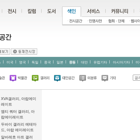
스
미국
영국
독일
중국
일본
중동
대만
유럽기타
아시아기타
미
XVA갤러리, 아랍에미
레이트
엠티 쿼터 갤러리, 아
랍에미레이트
두바이 갤러리 에테마
드, 아랍 에미레이트
알바레흐 아트 갤러