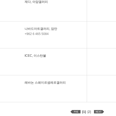
제다, 아얌갤러리
갤러리
파이 아트웍스, 터키
이스라엘, 브레버맨갤
러리
아랍에미리트, 이사벨
나바드아트갤러리, 암만
반덴아이든갤러리
+962 6 465 5084
ICEC, 이스탄불
레바논 스페이르셈레르갤러리
[1]
[2]