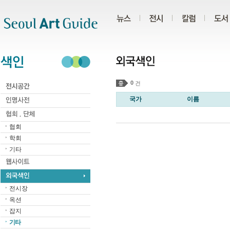
주메뉴
서브메뉴
본문바로가기
하단
0
건
국가
이름
협회
학회
기타
전시장
옥션
잡지
기타