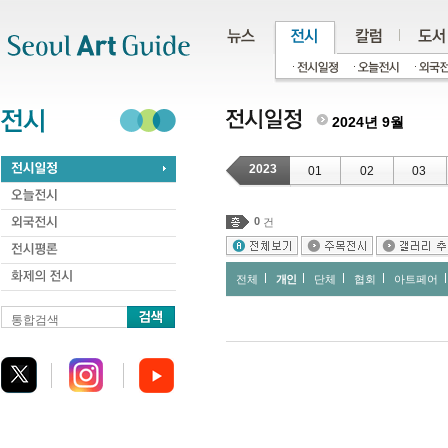
주메뉴
서브메뉴
본문바로가기
하단
2024년 9월
2023
01
02
03
0
건
전체
개인
단체
협회
아트페어
통합검색