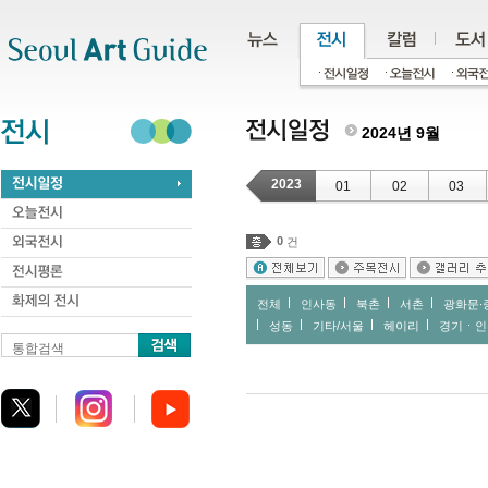
주메뉴
서브메뉴
본문바로가기
하단
2024년 9월
2023
01
02
03
0
건
전체
인사동
북촌
서촌
광화문∙
성동
기타/서울
헤이리
경기ㆍ인
통합검색