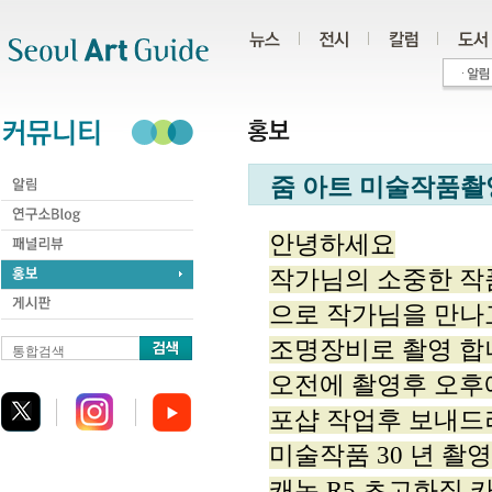
주메뉴
서브메뉴
본문바로가기
하단
줌 아트 미술작품
안녕하세요
작가님의 소중한 작
으로 작가님을 만
조명장비로 촬영 합
통합검색
오전에 촬영후 오후
포샵 작업후 보내드
미술작품 30 년 촬영
캐논 R5 초고화질 카