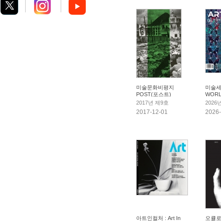
미술문화비평지
미술세
POST(포스트)
WOR
2017년 제9호
2026
2017-12-01
2026-
아트인컬처 : Art In
오큘로 