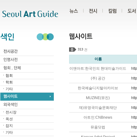
주메뉴
서브메뉴
본문바로가기
하단
313
건
이름
이앤아트:한국인의 현대미술가이드
htt
협회
(주) 공간
htt
학회
한국예술디지털아카이브
htt
기타
MUZINE(뮤진)
htt
재)유영국미술문화재단
htt
전시장
아트인:CNBnews
htt
옥션
잡지
뮤움닷컴
htt
기타