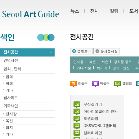
주메뉴
서브메뉴
본문바로가기
하단
인사동
북촌
서촌
광화문∙종로
기타/서울
헤이리
경기ㆍ인천
부
협회
학회
기타
무심갤러리
아라리오갤러리 천안
전시장
오원화랑
옥션
DK&WORLD갤러리
잡지
갤러리이안
기타