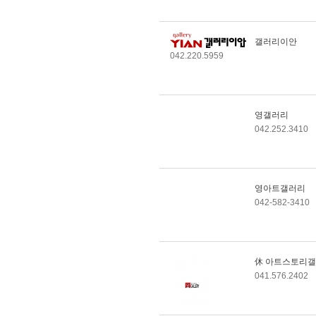
길가온갤러리
부소갤러리
리각미술관
갤러리이안
팍스갤러리
042.220.5959
갤러리현
대전 신세계갤러리
나노갤러리
영갤러리
갤러리젠
042.252.3410
갤러리JOO
갤러리쉬갈
신불당아트센터 M갤
러리
영아트갤러리
선재갤러리
042-582-3410
休 아트스토리
041.576.2402