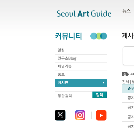
주메뉴
서브메뉴
본문바로가기
하단
44
전체
|
순
통합검색
공
공
공
공