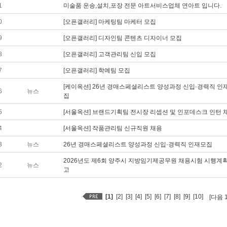
1
미술품 운송,설치,포장 전문 아트서비스업체 연아트 입니다.
0
[오픈갤러리] 마케팅팀 마케터 모집
9
[오픈갤러리] 디자인팀 콘텐츠 디자이너 모집
8
[오픈갤러리] 고객관리팀 신입 모집
7
[오픈갤러리] 학예팀 모집
[케이옥션] 26년 경매스페셜리스트 양성과정 신입·경력직 인
6
뉴스
집
5
[서울옥션] 브랜드기획팀 전시장 리셉션 및 인포데스크 인턴 
4
[서울옥션] 작품관리팀 신규직원 채용
3
뉴스
26년 경매스페셜리스트 양성과정 신입·경력직 인재모집
2026년도 제6회 양주시 지방임기제공무원 채용시험 시행계획
2
뉴스
고
[1]
[2]
[3]
[4]
[5]
[6]
[7]
[8]
[9]
[10]
[다음 