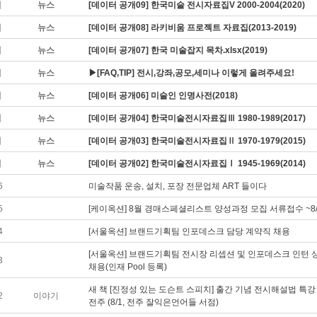
지
뉴스
[데이터 공개09] 한국미술 전시자료집V 2000-2004(2020)
지
뉴스
[데이터 공개08] 라키비움 프로젝트 자료집(2013-2019)
지
뉴스
[데이터 공개07] 한국 미술잡지 목차.xlsx(2019)
지
뉴스
▶[FAQ,TIP] 전시,강좌,공모,세미나 이렇게 올려주세요!
지
뉴스
[데이터 공개06] 미술인 인명사전(2018)
지
뉴스
[데이터 공개04] 한국미술전시자료집Ⅲ 1980-1989(2017)
지
뉴스
[데이터 공개03] 한국미술전시자료집Ⅱ 1970-1979(2015)
지
뉴스
[데이터 공개02] 한국미술전시자료집Ⅰ 1945-1969(2014)
6
미술작품 운송, 설치, 포장 전문업체 ART 들이다
5
[케이옥션] 8월 경매스페셜리스트 양성과정 모집 서류접수 ~8/
4
[서울옥션] 브랜드기획팀 인포데스크 담당 계약직 채용
[서울옥션] 브랜드기획팀 전시장 리셉션 및 인포데스크 인턴 
3
채용(인재 Pool 등록)
새 책 [진정성 있는 도슨트 스피치] 출간 기념 전시해설법 특강 
2
이야기
전주 (8/1, 전주 잘익은언어들 서점)