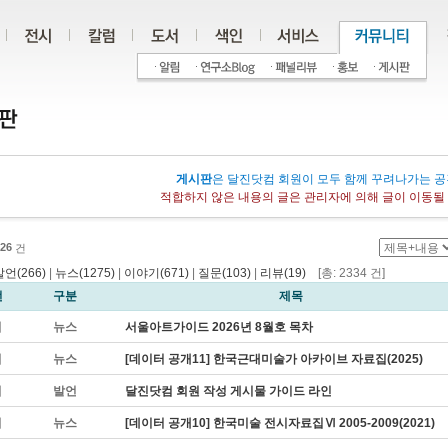
게시판
은 달진닷컴 회원이 모두 함께 꾸려나가는 공
적합하지 않은 내용의 글은 관리자에 의해 글이 이동될 
26
건
발언(266)
|
뉴스(1275)
|
이야기(671)
|
질문(103)
|
리뷰(19)
[총: 2334 건]
번
구분
제목
지
뉴스
서울아트가이드 2026년 8월호 목차
지
뉴스
[데이터 공개11] 한국근대미술가 아카이브 자료집(2025)
지
발언
달진닷컴 회원 작성 게시물 가이드 라인
지
뉴스
[데이터 공개10] 한국미술 전시자료집Ⅵ 2005-2009(2021)