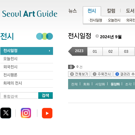
주메뉴
서브메뉴
본문바로가기
하단
2024년 9월
2023
01
02
03
0
건
전체
회화
서양화
동양화
조각
통합검색