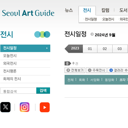
주메뉴
서브메뉴
본문바로가기
하단
2024년 9월
2023
01
02
03
0
건
전체
회화
서양화
동양화
조각
통합검색