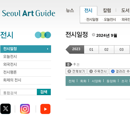
주메뉴
서브메뉴
본문바로가기
하단
2024년 9월
2023
01
02
03
0
건
전체
회화
서양화
동양화
조각
통합검색