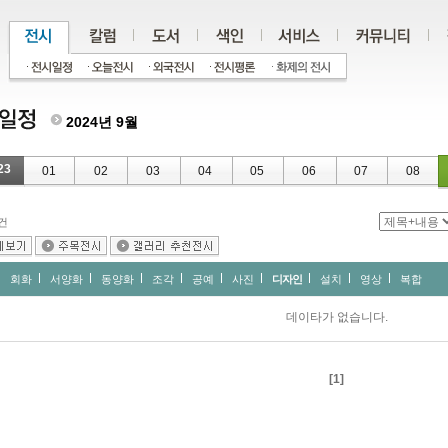
2024년 9월
23
01
02
03
04
05
06
07
08
건
회화
서양화
동양화
조각
공예
사진
디자인
설치
영상
복합
데이타가 없습니다.
[1]