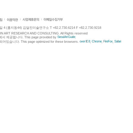
 (홍지동44) 김달진미술연구소 T +82.2.730.6214 F +82.2.730.9218
LJIN ART RESEARCH AND CONSULTING. All Rights reserved
Seoul Art Guide
에서 제공됩니다. This page provided by
.
over IE 8
Chrome
FireFox
Safari
다. This page optimized for these browsers.
,
,
,