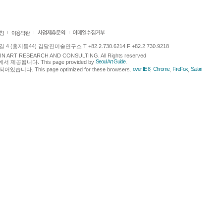
 (홍지동44) 김달진미술연구소 T +82.2.730.6214 F +82.2.730.9218
LJIN ART RESEARCH AND CONSULTING. All Rights reserved
Seoul Art Guide
에서 제공됩니다. This page provided by
.
over IE 8
Chrome
FireFox
Safari
다. This page optimized for these browsers.
,
,
,