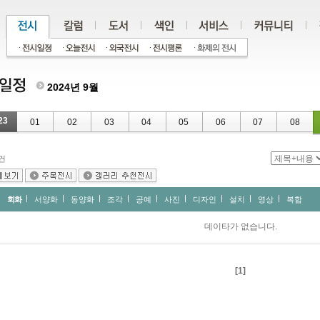
2024년 9월
23
01
02
03
04
05
06
07
08
건
회화
서양화
동양화
조각
공예
사진
디자인
설치
영상
복합
데이타가 없습니다.
[1]