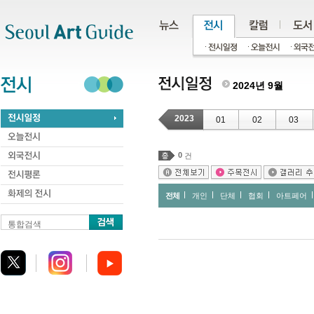
주메뉴
서브메뉴
본문바로가기
하단
2024년 9월
2023
01
02
03
0
건
전체
개인
단체
협회
아트페어
통합검색