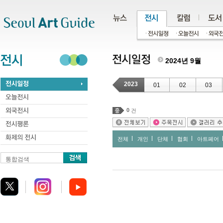
주메뉴
서브메뉴
본문바로가기
하단
2024년 9월
2023
01
02
03
0
건
전체
개인
단체
협회
아트페어
통합검색