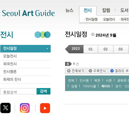
주메뉴
서브메뉴
본문바로가기
하단
2024년 9월
2023
01
02
03
0
건
전체
인사동
북촌
서촌
광화문∙
성동
기타/서울
헤이리
경기ㆍ인
통합검색