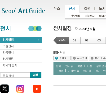
주메뉴
서브메뉴
본문바로가기
하단
2024년 9월
2023
01
02
03
0
건
전체
인사동
북촌
서촌
광화문∙
성동
기타/서울
헤이리
경기ㆍ인
통합검색