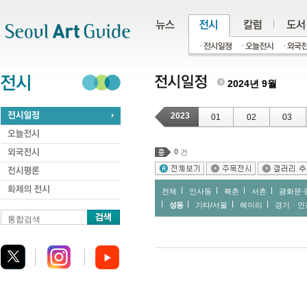
주메뉴
서브메뉴
본문바로가기
하단
2024년 9월
2023
01
02
03
0
건
전체
인사동
북촌
서촌
광화문∙
성동
기타/서울
헤이리
경기ㆍ인
통합검색