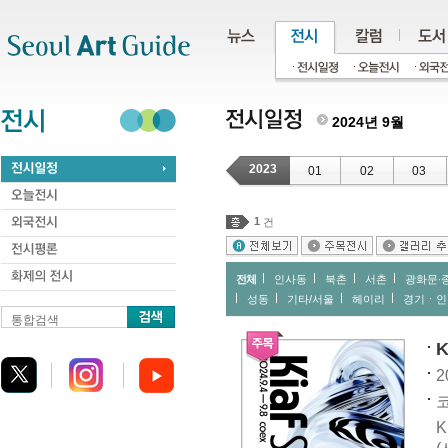
주메뉴
서브메뉴
본문바로가기
하단
2024년 9월
2023
01
02
03
1
건
전체
인사동
북촌
서촌
광화문∙
성동
기타/서울
헤이리
경기ㆍ인
통합검색
K
2
코
K