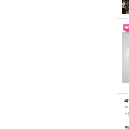
최
20
소울
로