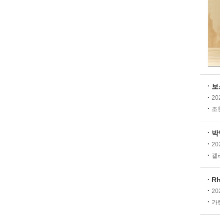
보
20
조현
박
20
갤러
Rh
20
카린