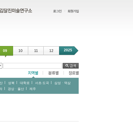
2025
09
10
11
12
산
성북
대학로
서초∙도곡
삼성ㆍ역삼
라
경상ㆍ울산
제주