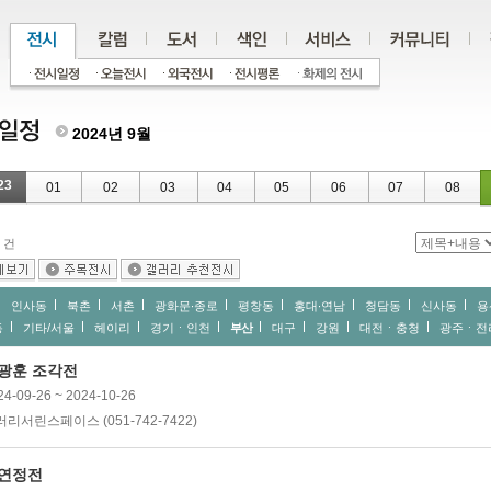
2024년 9월
23
01
02
03
04
05
06
07
08
건
인사동
북촌
서촌
광화문∙종로
평창동
홍대∙연남
청담동
신사동
용
동
기타/서울
헤이리
경기ㆍ인천
부산
대구
강원
대전ㆍ충청
광주ㆍ전
광훈 조각전
24-09-26 ~ 2024-10-26
리서린스페이스 (051-742-7422)
연정전