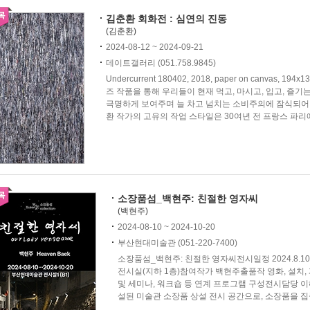
김춘환 회화전 : 심연의 진동
(김춘환)
2024-08-12 ~ 2024-09-21
데이트갤러리 (051.758.9845)
Undercurrent 180402, 2018, paper on canvas, 
즈 작품을 통해 우리들이 현재 먹고, 마시고, 입고, 
극명하게 보여주며 늘 차고 넘치는 소비주의에 잠식되어
환 작가의 고유의 작업 스타일은 30여년 전 프랑스 파리에
소장품섬_백현주: 친절한 영자씨
(백현주)
2024-08-10 ~ 2024-10-20
부산현대미술관 (051-220-7400)
소장품섬_백현주: 친절한 영자씨전시일정 2024.8.1
전시실(지하 1층)참여작가 백현주출품작 영화, 설치,
및 세미나, 워크숍 등 연계 프로그램 구성전시담당 
설된 미술관 소장품 상설 전시 공간으로, 소장품을 집