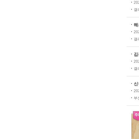
20
갤러
해
20
갤러
김
20
갤러
신
20
부산