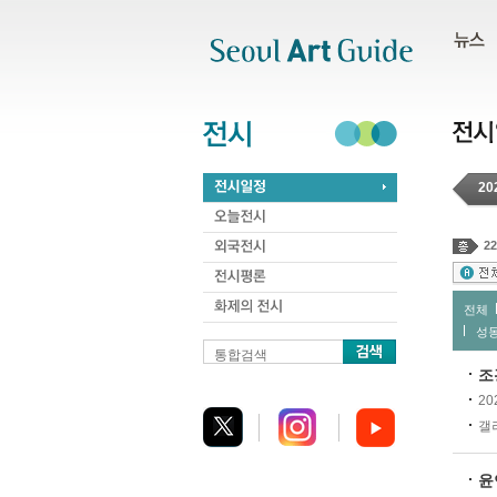
주메뉴
서브메뉴
본문바로가기
하단
20
22
전체
성
통합검색
조
20
갤러
윤