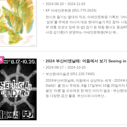
2024-08-20 ~ 2024-11-03
KF 아세안문화원 (051-775-2024)
전시로 즐기는 열대의 직조, 아세안문화원 기획전《바나
‘섬유’를 주제로 아시아 대표 현대미술가 9인 참여- 니팅(k
부 전통 코코넛 잎에 싼 밥) 접기 등 체험 행사도 풍성KF(K
사장 김기환)가 운영하는 아세안문화원(부산 해...
2024 부산비엔날레: 어둠에서 보기 Seeing in t
2024-08-17 ~ 2024-10-20
부산현대미술관 (051-220-7400)
2024부산비엔날레, 어둠에서 상상하는 세계 - 2024부산비
Dark)》를 전시 주제로, 8월 17일부터 10월 20일까
벌인 ‘타륜’을 오브제로 한 메인 이미지 발표 - 부산현
등 다양한 공간 활용 부산시와 (사)부산...