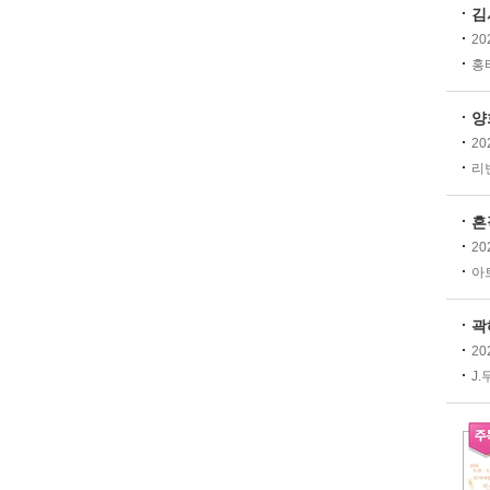
김
20
홍티
양
20
리빈
흔
20
아트
곽
20
J.