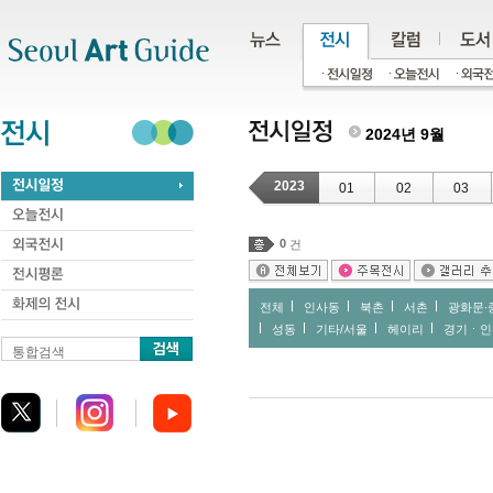
주메뉴
서브메뉴
본문바로가기
하단
2024년 9월
2023
01
02
03
0
건
전체
인사동
북촌
서촌
광화문∙
성동
기타/서울
헤이리
경기ㆍ인
통합검색