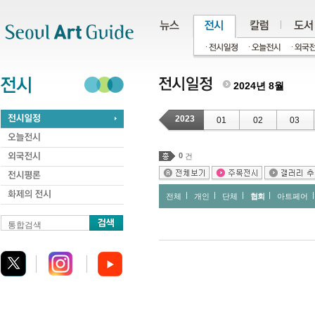
주메뉴
서브메뉴
본문바로가기
하단
2024년 8월
2023
01
02
03
0
건
전체
개인
단체
협회
아트페어
통합검색