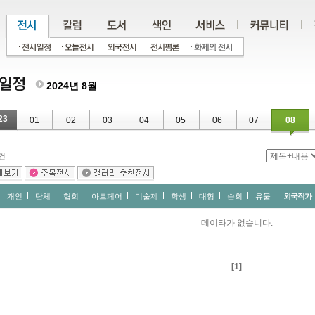
2024년 8월
23
01
02
03
04
05
06
07
08
건
개인
단체
협회
아트페어
미술제
학생
대형
순회
유물
외국작가
데이타가 없습니다.
[1]