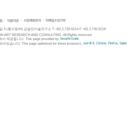
 (홍지동44) 김달진미술연구소 T +82.2.730.6214 F +82.2.730.9218
LJIN ART RESEARCH AND CONSULTING. All Rights reserved
Seoul Art Guide
에서 제공됩니다. This page provided by
.
over IE 8
Chrome
FireFox
Safari
다. This page optimized for these browsers.
,
,
,