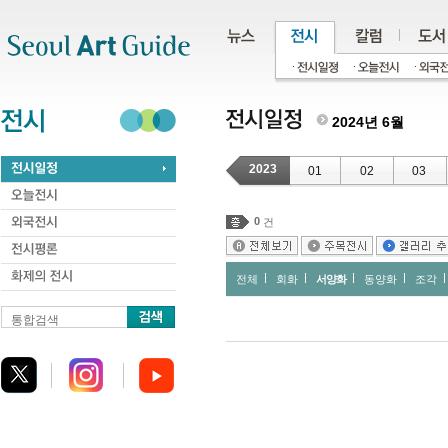
주메뉴
서브메뉴
본문바로가기
하단
2024년 6월
2023
01
02
03
0
건
전체
회화
서양화
동양화
조각
통합검색