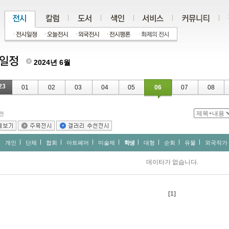
2024년 6월
23
01
02
03
04
05
06
07
08
건
개인
단체
협회
아트페어
미술제
학생
대형
순회
유물
외국작가
데이타가 없습니다.
[1]