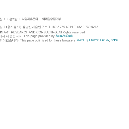
 (홍지동44) 김달진미술연구소 T +82.2.730.6214 F +82.2.730.9218
LJIN ART RESEARCH AND CONSULTING. All Rights reserved
Seoul Art Guide
에서 제공됩니다. This page provided by
.
over IE 8
Chrome
FireFox
Safari
다. This page optimized for these browsers.
,
,
,