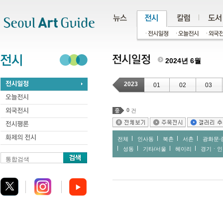
주메뉴
서브메뉴
본문바로가기
하단
2024년 6월
2023
01
02
03
0
건
전체
인사동
북촌
서촌
광화문∙
성동
기타/서울
헤이리
경기ㆍ인
통합검색