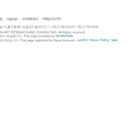
 (홍지동44) 김달진미술연구소 T +82.2.730.6214 F +82.2.730.9218
LJIN ART RESEARCH AND CONSULTING. All Rights reserved
Seoul Art Guide
에서 제공됩니다. This page provided by
.
over IE 8
Chrome
FireFox
Safari
다. This page optimized for these browsers.
,
,
,