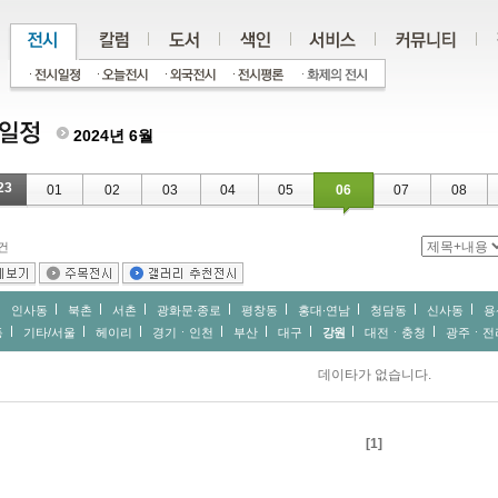
2024년 6월
23
01
02
03
04
05
06
07
08
건
인사동
북촌
서촌
광화문∙종로
평창동
홍대∙연남
청담동
신사동
용
동
기타/서울
헤이리
경기ㆍ인천
부산
대구
강원
대전ㆍ충청
광주ㆍ전
데이타가 없습니다.
[1]