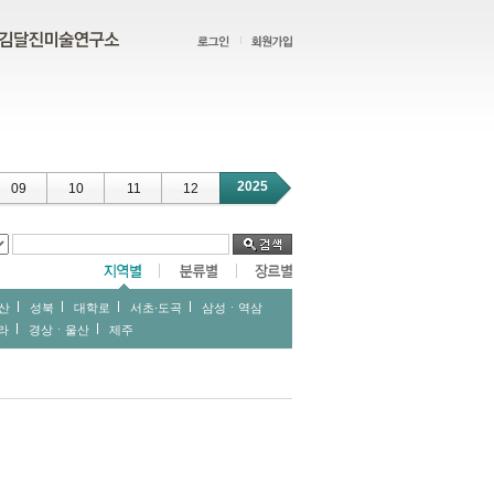
2025
09
10
11
12
산
성북
대학로
서초∙도곡
삼성ㆍ역삼
라
경상ㆍ울산
제주