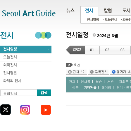
주메뉴
서브메뉴
본문바로가기
하단
2024년 6월
2023
01
02
03
0
건
전체
인사동
북촌
서촌
광화문∙
성동
기타/서울
헤이리
경기ㆍ인
통합검색