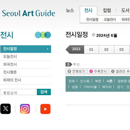
주메뉴
서브메뉴
본문바로가기
하단
2024년 6월
2023
01
02
03
0
건
전체
인사동
북촌
서촌
광화문∙
성동
기타/서울
헤이리
경기ㆍ인
통합검색