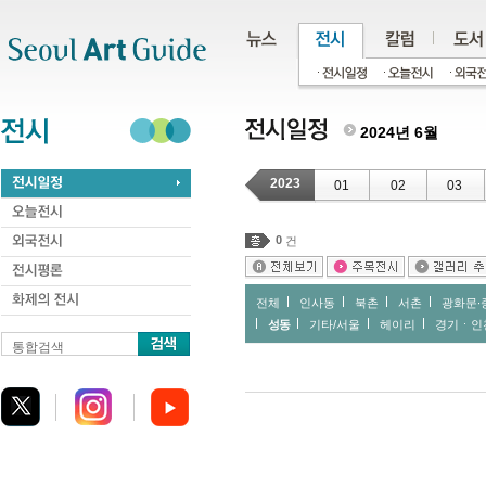
주메뉴
서브메뉴
본문바로가기
하단
2024년 6월
2023
01
02
03
0
건
전체
인사동
북촌
서촌
광화문∙
성동
기타/서울
헤이리
경기ㆍ인
통합검색