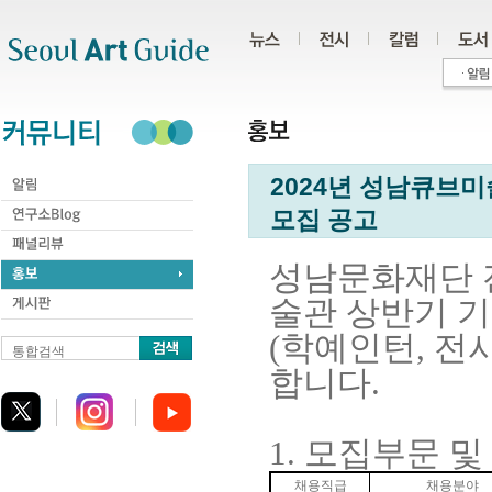
주메뉴
서브메뉴
본문바로가기
하단
2024년 성남큐브
모집 공고
성남문화재단
술관 상반기 
(
학예인턴
,
전
통합검색
합니다
.
1.
모집부문 및
채용직급
채용분야