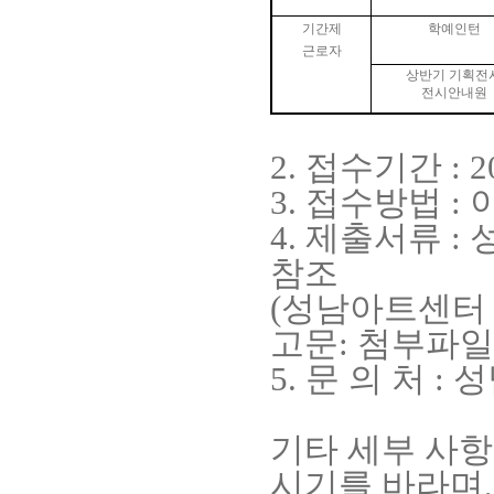
기간제
학예인턴
근로자
상반기 기획전
전시안내원
2.
접수기간
: 2
3.
접수방법
:
4.
제출서류
:
참조
(
성남아트센터
고문
:
첨부파일
5.
문 의 처
:
성
기타 세부 사
시기를 바라며