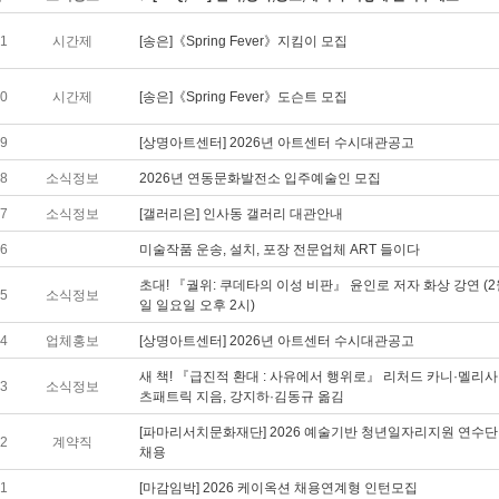
01
시간제
[송은]《Spring Fever》지킴이 모집
00
시간제
[송은]《Spring Fever》도슨트 모집
99
[상명아트센터] 2026년 아트센터 수시대관공고
98
소식정보
2026년 연동문화발전소 입주예술인 모집
97
소식정보
[갤러리은] 인사동 갤러리 대관안내
96
미술작품 운송, 설치, 포장 전문업체 ART 들이다
초대! 『궐위: 쿠데타의 이성 비판』 윤인로 저자 화상 강연 (2
95
소식정보
일 일요일 오후 2시)
94
업체홍보
[상명아트센터] 2026년 아트센터 수시대관공고
새 책! 『급진적 환대 : 사유에서 행위로』 리처드 카니·멜리사
93
소식정보
츠패트릭 지음, 강지하·김동규 옮김
[파마리서치문화재단] 2026 예술기반 청년일자리지원 연수
92
계약직
채용
91
[마감임박] 2026 케이옥션 채용연계형 인턴모집