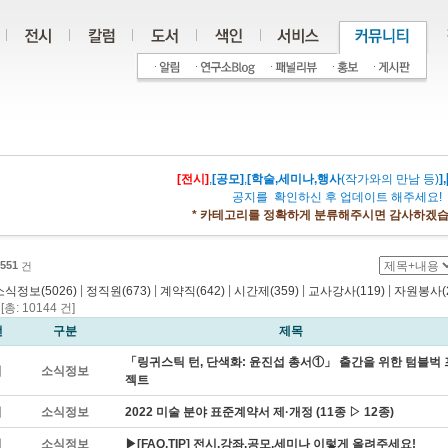
[전시]
,
[공모]
,
[학술,세미나,행사
(작가와의 만남 등)
],
공지를 확인하신 후 업데이트 해주세요!
* 카테고리를 정확하게 분류해주시면 감사하겠습
551
건
|
|
|
|
|
소식정보(5026)
정직원(673)
계약직(642)
시간제(359)
교사강사(119)
자원봉사(2
총: 10144 건]
번
구분
제목
「링귀스틱 턴, 단색화: 윤진섭 총서①」 출간을 위한 텀블벅
지
소식정보
젝트
지
소식정보
2022 미술 분야 표준계약서 제·개정 (11종 ▷ 12종)
지
소식정보
▶[FAQ,TIP] 전시,강좌,공모,세미나 이렇게 올려주세요!