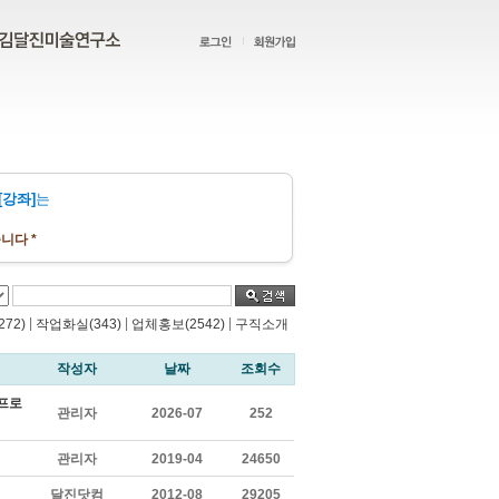
[강좌]
는
니다 *
|
|
|
72)
작업화실(343)
업체홍보(2542)
구직소개
작성자
날짜
조회수
 프로
관리자
2026-07
252
관리자
2019-04
24650
달진닷컴
2012-08
29205