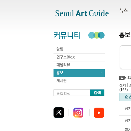
주메뉴
서브메뉴
본문바로가기
하단
11
|
전체
(168)
[
통합검색
순
공
공
공