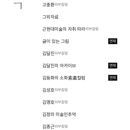
ㄱ
고충환
외부칼럼
그외자료
근현대미술의 자취 따라
외부칼럼
글이 있는 그림
연재
김달진
외부칼럼
김달진의 아카이브
연재
김동화의 소화素畵칼럼
연재
김성호
외부칼럼
김영호
외부칼럼
김정의 미술인추억
김종근
외부칼럼