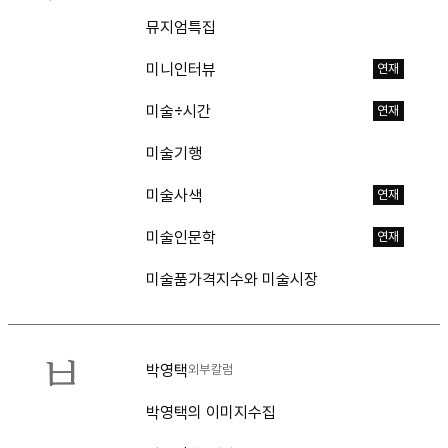
뮤지엄특집
미니인터뷰
연재
미술÷시간
연재
미술기행
미술사색
연재
미술인문학
연재
미술품가격지수와 미술시장
ㅂ
박영택
외부칼럼
박영택의 이미지수집