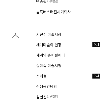
변종필
외부칼럼
블록버스터전시기획사
ㅅ
서진수 미술시장
세계미술의 현장
연재
세계의 슈퍼컬렉터
송미숙 미술시평
스페셜
연재
신생공간탐방
심현섭
외부칼럼