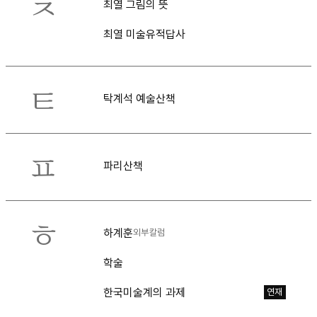
ㅊ
최열 그림의 뜻
최열 미술유적답사
ㅌ
탁계석 예술산책
ㅍ
파리산책
ㅎ
하계훈
외부칼럼
학술
한국미술계의 과제
연재