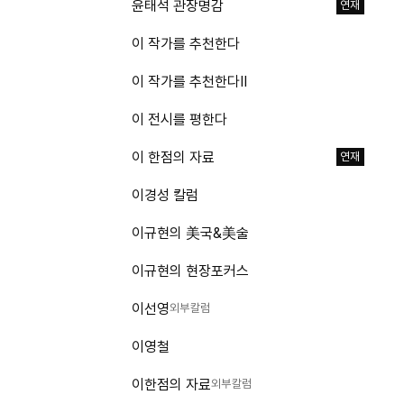
윤태석 관장명감
연재
이 작가를 추천한다
이 작가를 추천한다Ⅱ
이 전시를 평한다
이 한점의 자료
연재
이경성 칼럼
이규현의 美국&美술
이규현의 현장포커스
이선영
외부칼럼
이영철
이한점의 자료
외부칼럼