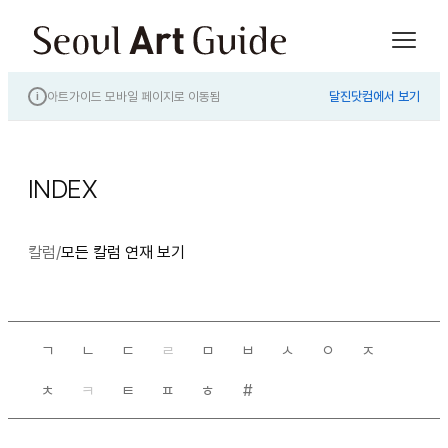
아트가이드 모바일 페이지로 이동됨
달진닷컴에서 보기
i
INDEX
칼럼
/
모든 칼럼 연재 보기
ㄱ
ㄴ
ㄷ
ㄹ
ㅁ
ㅂ
ㅅ
ㅇ
ㅈ
ㅊ
ㅋ
ㅌ
ㅍ
ㅎ
#