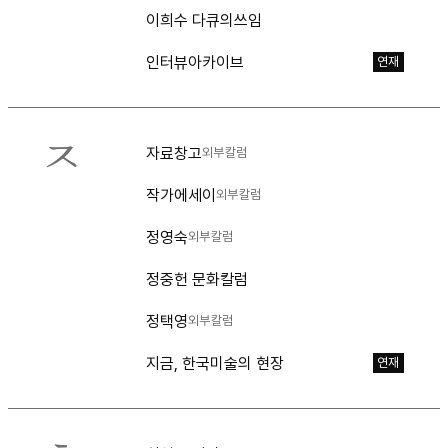
이희수 다큐의쓰임
인터뷰아카이브
연재
ㅈ
자료창고
외부칼럼
작가에세이
외부칼럼
정영숙
외부칼럼
정중헌 문화칼럼
정택영
외부칼럼
지금, 한국미술의 현장
연재