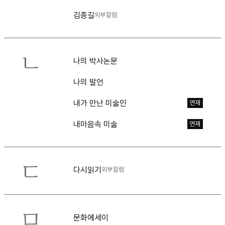
김종길
외부칼럼
ㄴ
나의 박사논문
나의 발언
내가 만난 미술인
연재
내마음속 미술
연재
ㄷ
다시읽기
외부칼럼
ㅁ
문화에세이