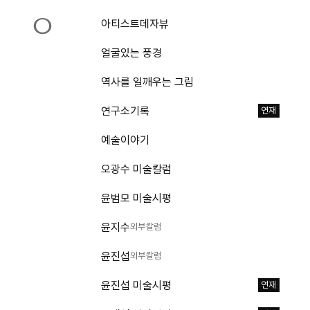
ㅇ
아티스트데자뷰
얼굴있는 풍경
역사를 일깨우는 그림
연구소기록
연재
예술이야기
오광수 미술칼럼
윤범모 미술시평
윤지수
외부칼럼
윤진섭
외부칼럼
윤진섭 미술시평
연재