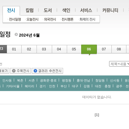
2024년 6월
23
01
02
03
04
05
06
07
08
건
인사동
북촌
서촌
광화문∙종로
평창동
홍대∙연남
청담동
신사동
용
동
기타/서울
헤이리
경기ㆍ인천
부산
대구
강원
대전ㆍ충청
광주ㆍ전
데이타가 없습니다.
[1]