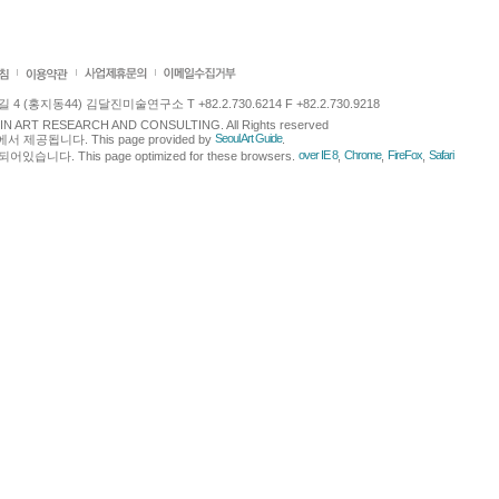
 (홍지동44) 김달진미술연구소 T +82.2.730.6214 F +82.2.730.9218
LJIN ART RESEARCH AND CONSULTING. All Rights reserved
Seoul Art Guide
에서 제공됩니다. This page provided by
.
over IE 8
Chrome
FireFox
Safari
다. This page optimized for these browsers.
,
,
,