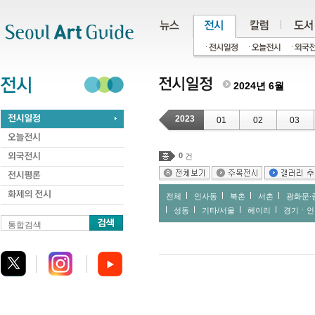
주메뉴
서브메뉴
본문바로가기
하단
2024년 6월
2023
01
02
03
0
건
전체
인사동
북촌
서촌
광화문∙
성동
기타/서울
헤이리
경기ㆍ인
통합검색