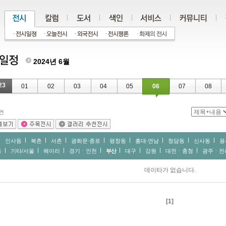
2024년 6월
23
01
02
03
04
05
06
07
08
건
인사동
북촌
서촌
광화문∙종로
평창동
홍대∙연남
청담동
신사동
용
동
기타/서울
헤이리
경기ㆍ인천
부산
대구
강원
대전ㆍ충청
광주ㆍ전
데이타가 없습니다.
[1]