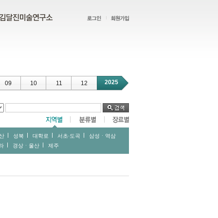
2025
09
10
11
12
산
성북
대학로
서초∙도곡
삼성ㆍ역삼
라
경상ㆍ울산
제주