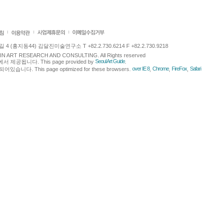
 (홍지동44) 김달진미술연구소 T +82.2.730.6214 F +82.2.730.9218
LJIN ART RESEARCH AND CONSULTING. All Rights reserved
Seoul Art Guide
에서 제공됩니다. This page provided by
.
over IE 8
Chrome
FireFox
Safari
다. This page optimized for these browsers.
,
,
,