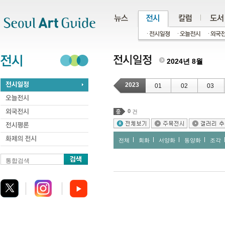
주메뉴
서브메뉴
본문바로가기
하단
2024년 8월
2023
01
02
03
0
건
전체
회화
서양화
동양화
조각
통합검색