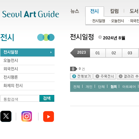
주메뉴
서브메뉴
본문바로가기
하단
2024년 8월
2023
01
02
03
0
건
전체
개인
단체
협회
아트페어
통합검색